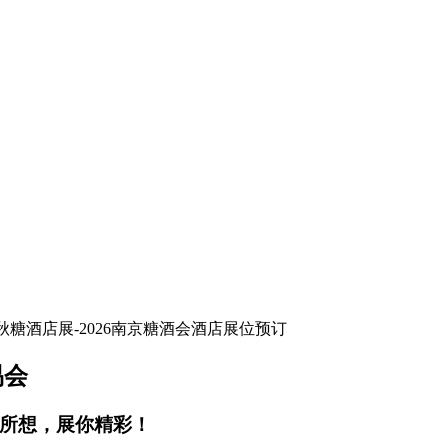
易会
你所想，展你精彩！