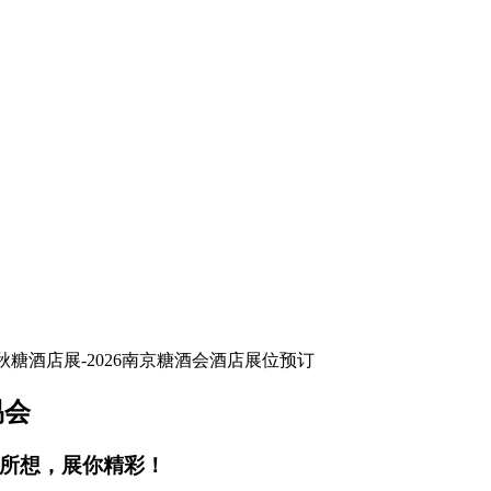
易会
你所想，展你精彩！