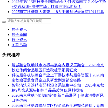
2025年第113届秋季全国糖酒会为何选择南京？区位优势
+交通枢纽+消费市场，打造行业风向标！
2025南京秋糖盛大来袭！18万平米创纪录展馆10月启幕
展会资讯
展会新闻
行业资讯
同期活动
为您推荐
展城融合联动城市地标与展会内容深度融合，2026南京
秋糖休闲食品展区打造秋糖季消费狂欢
科技服务板块整合产业上下游技术与服务资源｜2026南
京秋糖覆盖食品企业从研发到营销全链路
智能清洗分选精准配料混合系统集中亮相，2026南京秋
糖9号馆从源头把控产品品质降低原料损耗
2026南京秋糖“清洁标签”创新产品展区｜健康消费新风
口等你来
2026南京秋糖调味品展区报名流程全程规范便捷，意向