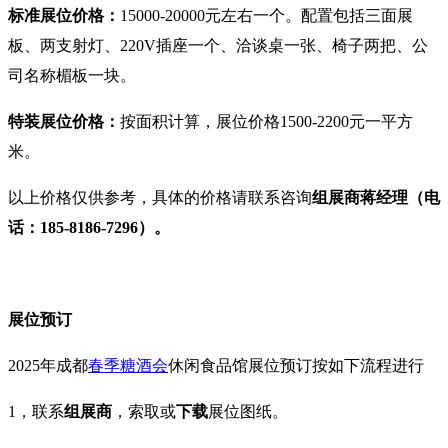
标准展位价格：
15000-20000元左右一个。配置包括三面展
板、两支射灯、220V插座一个、洽谈桌一张、椅子两把、公
司名称楣板一块。
特装展位价格：
按面积计算
，展位价格1500-2200元一平方
米。
以上价格仅供参考，具体的价格请联系咨询
组展商
蒋经理
（
电
话：
185-8186-7296）。
展位预订
2025年成都
春季糖酒会
休闲食品馆
展位预订按如下流程进行
1，联系
组展商
‍，索取或
下载
展位图纸。