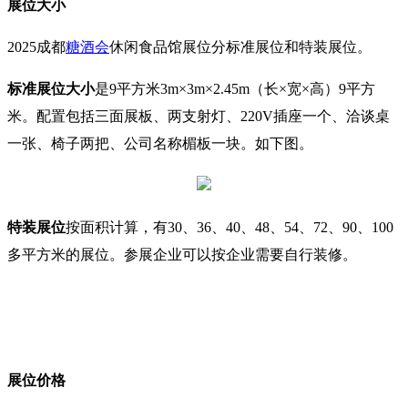
展位大小
2025成都
糖酒会
休闲食品馆
展位分标准展位和特装展位。
标准展位
大小
是9平方米
3m×3m×2.45m（长×宽×高）9平方
米。配置包括三面展板、两支射灯、220V插座一个、洽谈桌
一张、椅子两把、公司名称楣板一块。如下图。
特装展位
按面积计算，有30、36、40、48、54
、
72
、90
、100
多
平方米的展位。
参展企业
可以按企业需要自行装修。
展位价格