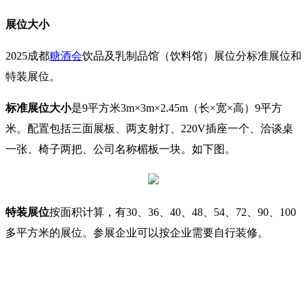
展位大小
2025成都
糖酒会
饮品及乳制品馆（饮料馆）
展位分标准展位和
特装展位。
标准展位
大小
是9平方米
3m×3m×2.45m（长×宽×高）9平方
米。配置包括三面展板、两支射灯、220V插座一个、洽谈桌
一张、椅子两把、公司名称楣板一块。如下图。
特装展位
按面积计算，有30、36、40、48、54
、
72
、90
、100
多
平方米的展位。
参展企业
可以按企业需要自行装修。