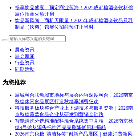
畅享饮品盛宴，预定商业蓝海！2025成都糖酒会饮料馆
展位招商火热开启
饮品新风尚，商机无限量！2025年成都糖酒会饮品及乳
制品（饮料）馆展位招商预订正当时
展会资讯
展会新闻
行业资讯
同期活动
为您推荐
展城融合联动城市地标与展会内容深度融合，2026南京
秋糖休闲食品展区打造秋糖季消费狂欢
科技服务板块整合产业上下游技术与服务资源｜2026南
京秋糖覆盖食品企业从研发到营销全链路
智能清洗分选精准配料混合系统集中亮相，2026南京秋
糖9号馆从源头把控产品品质降低原料损耗
2026南京秋糖“清洁标签”创新产品展区｜健康消费新风