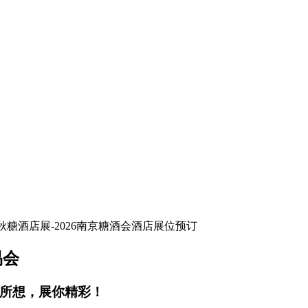
易会
你所想，展你精彩！