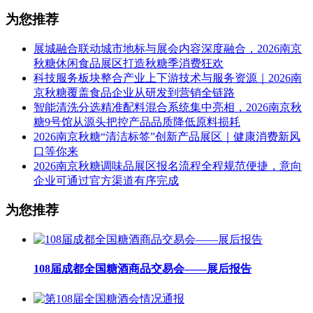
为您推荐
展城融合联动城市地标与展会内容深度融合，2026南京
秋糖休闲食品展区打造秋糖季消费狂欢
科技服务板块整合产业上下游技术与服务资源｜2026南
京秋糖覆盖食品企业从研发到营销全链路
智能清洗分选精准配料混合系统集中亮相，2026南京秋
糖9号馆从源头把控产品品质降低原料损耗
2026南京秋糖“清洁标签”创新产品展区｜健康消费新风
口等你来
2026南京秋糖调味品展区报名流程全程规范便捷，意向
企业可通过官方渠道有序完成
为您推荐
108届成都全国糖酒商品交易会——展后报告