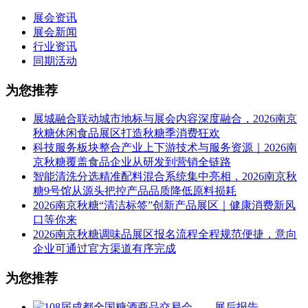
展会资讯
展会新闻
行业资讯
同期活动
为您推荐
展城融合联动城市地标与展会内容深度融合，2026南京
秋糖休闲食品展区打造秋糖季消费狂欢
科技服务板块整合产业上下游技术与服务资源｜2026南
京秋糖覆盖食品企业从研发到营销全链路
智能清洗分选精准配料混合系统集中亮相，2026南京秋
糖9号馆从源头把控产品品质降低原料损耗
2026南京秋糖“清洁标签”创新产品展区｜健康消费新风
口等你来
2026南京秋糖调味品展区报名流程全程规范便捷，意向
企业可通过官方渠道有序完成
为您推荐