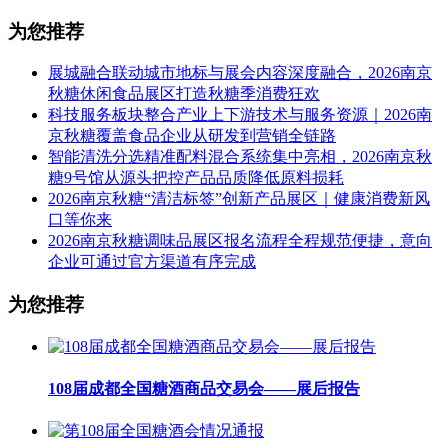
为您推荐
展城融合联动城市地标与展会内容深度融合，2026南京
秋糖休闲食品展区打造秋糖季消费狂欢
科技服务板块整合产业上下游技术与服务资源｜2026南
京秋糖覆盖食品企业从研发到营销全链路
智能清洗分选精准配料混合系统集中亮相，2026南京秋
糖9号馆从源头把控产品品质降低原料损耗
2026南京秋糖“清洁标签”创新产品展区｜健康消费新风
口等你来
2026南京秋糖调味品展区报名流程全程规范便捷，意向
企业可通过官方渠道有序完成
为您推荐
108届成都全国糖酒商品交易会——展后报告