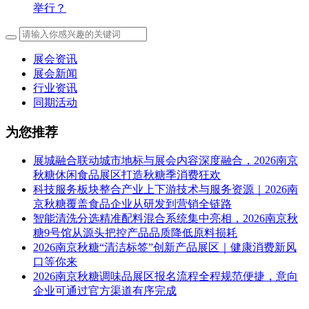
举行？
展会资讯
展会新闻
行业资讯
同期活动
为您推荐
展城融合联动城市地标与展会内容深度融合，2026南京
秋糖休闲食品展区打造秋糖季消费狂欢
科技服务板块整合产业上下游技术与服务资源｜2026南
京秋糖覆盖食品企业从研发到营销全链路
智能清洗分选精准配料混合系统集中亮相，2026南京秋
糖9号馆从源头把控产品品质降低原料损耗
2026南京秋糖“清洁标签”创新产品展区｜健康消费新风
口等你来
2026南京秋糖调味品展区报名流程全程规范便捷，意向
企业可通过官方渠道有序完成