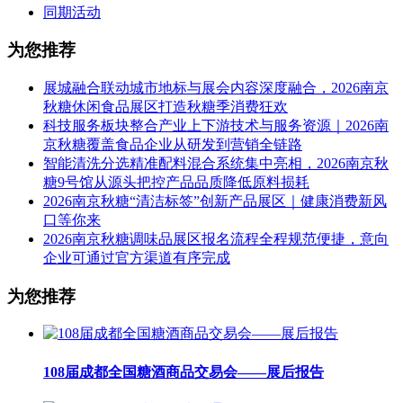
同期活动
为您推荐
展城融合联动城市地标与展会内容深度融合，2026南京
秋糖休闲食品展区打造秋糖季消费狂欢
科技服务板块整合产业上下游技术与服务资源｜2026南
京秋糖覆盖食品企业从研发到营销全链路
智能清洗分选精准配料混合系统集中亮相，2026南京秋
糖9号馆从源头把控产品品质降低原料损耗
2026南京秋糖“清洁标签”创新产品展区｜健康消费新风
口等你来
2026南京秋糖调味品展区报名流程全程规范便捷，意向
企业可通过官方渠道有序完成
为您推荐
108届成都全国糖酒商品交易会——展后报告