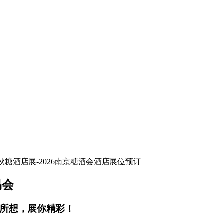
易会
你所想，展你精彩！