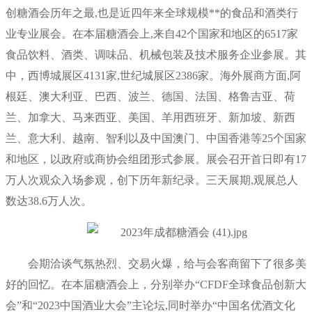
创糖酒会历年之最,也是近四年来全球规模**的食品和酒类行
业专业展会。在本届糖酒会上,来自42个国家和地区的6517家
食品饮料、酒类、调味品、机械包装及技术服务企业参展。其
中，西博城展区4131家,世纪城展区2386家。
海外展商方面,阿
根廷、澳大利亚、巴西、波兰、德国、法国、格鲁吉亚、荷
兰、加拿大、马来西亚、美国、羊用西班牙、新加坡、新西
兰、意大利、越南、智利以及中国澳门、中国香港等25个国家
和地区，以政府或商协会组团形式参展。
展会召开首日即有17
万人次观众入场参观，创下历年新纪录。三天展期,观展总人
数达38.6万人次。
会期洽谈气氛热烈、交易火爆，给与会客商留下了很多美
好的回忆。在本届糖酒会上，分别举办“CFDF全球食品创新大
会”和“2023中国酒业大会”主论坛,同时举办“中国名优酒文化