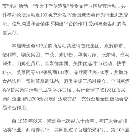
节”系列活动、“食天下”“创造赢”等食品产业链配套活动，共
计举办论坛活动近100场,充分发挥全国糖酒会作为行业思想交
流、信息沟通和营销体系构建平台的作用,受到与会客商的高
度认可。
本届糖酒会VIP采购商活动共邀请首旅集团、永辉超市、
便利蜂、物美集团、中茶、来伊份、华润万家、沃尔玛、盒马
鲜生、山姆会员店、全聚德集团、美团优选.字节跳动、快手
科技、美菜网等VIP采购商183家、品牌商代表240家，共举办
食品饮料、预制菜及调味品、酒类专场三场对接会。
全国糖酒
会VIP采购商活动已成功举办三届，共计邀请了451家优质采
购商企业,帮助700余家展商达成交易，充分凸显全国糖酒会交
易平台作用。
自 1955 年以来，糖酒会已跨越六十余年，与广大食品和
酒类行业厂商相伴而行，共同度过了百届荣光岁月。第 109 届