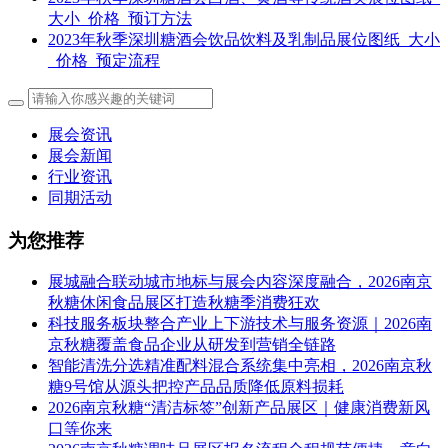
大小_价格_预订方法
2023年秋季深圳糖酒会饮品饮料及乳制品展位图纸_大小
_价格_预定流程
展会资讯
展会新闻
行业资讯
同期活动
为您推荐
展城融合联动城市地标与展会内容深度融合，2026南京
秋糖休闲食品展区打造秋糖季消费狂欢
科技服务板块整合产业上下游技术与服务资源｜2026南
京秋糖覆盖食品企业从研发到营销全链路
智能清洗分选精准配料混合系统集中亮相，2026南京秋
糖9号馆从源头把控产品品质降低原料损耗
2026南京秋糖“清洁标签”创新产品展区｜健康消费新风
口等你来