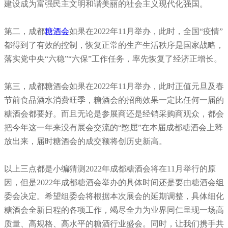
建设成为富强民主文明和谐美丽的社会主义现代化强国。
第二，
成都
糖酒会
如果在2022年11月举办，此时，全国“疫情”
都得到了有效的控制，恢复正常的生产生活秩序是国家战略，
落实党中央“六稳”“六保”工作任务，率先恢复了经济正增长。
第三，
成都糖酒会
如果在2022年11月举办，此时正值元旦及春
节前食品酒水消费旺季，糖酒会的招商效果一定比任何一届的
糖酒会都要好。而且无论是参展商还是经销采购商观众，都会
把今年这一年来没有展会交流的“憋屈”在本届成都糖酒会上释
放出来，届时糖酒会的成交额将创历史新高。
以上三点都是小编猜测2022年成都糖酒会将在11月举行的
原
因
，但是2022年成都糖酒会举办的具体时间还是要由糖酒会组
委会决定。希望
组委会将根据本次展会的延期调整，具体细化
糖酒会全新日程的各项工作，竭尽全力为业界同仁呈现一场高
质量、高规格、高水平的糖酒行业盛会。同时，让我们携手共