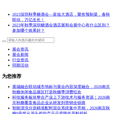
2023深圳秋季糖酒会—富临大酒店，聚焦预制菜，春秋
联动，万亿生长！
2023年秋季深圳糖酒会酒店展和会展中心有什么区别？
参加哪个效果好？
展会资讯
展会新闻
行业资讯
同期活动
为您推荐
展城融合联动城市地标与展会内容深度融合，2026南京
秋糖休闲食品展区打造秋糖季消费狂欢
科技服务板块整合产业上下游技术与服务资源｜2026南
京秋糖覆盖食品企业从研发到营销全链路
智能清洗分选精准配料混合系统集中亮相，2026南京秋
糖9号馆从源头把控产品品质降低原料损耗