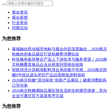
展会资讯
展会新闻
行业资讯
同期活动
为您推荐
展城融合联动城市地标与展会内容深度融合，2026南京
秋糖休闲食品展区打造秋糖季消费狂欢
科技服务板块整合产业上下游技术与服务资源｜2026南
京秋糖覆盖食品企业从研发到营销全链路
智能清洗分选精准配料混合系统集中亮相，2026南京秋
糖9号馆从源头把控产品品质降低原料损耗
2026南京秋糖“清洁标签”创新产品展区｜健康消费新风
口等你来
2026南京秋糖调味品展区报名流程全程规范便捷，意向
企业可通过官方渠道有序完成
为您推荐