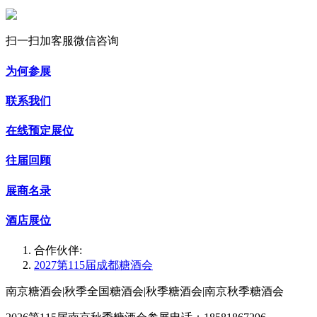
6D045T 湖北神丹健康食品有限公司
5H096T-2 浙江谦加食品有限公司
4H123C 宜宾市长江肉食制品厂
6D046T 瑞福油脂股份有限公司
5H099T-1 广西双合农产品有限公司
4H124C 四川什邡但氏食品有限责任公司
6D049T 四川天厨食品有限公司
扫一扫加客服微信咨询
5H099T-2 四川翔林食品有限责任公司
4H125C 重庆圆君香
6D050T 四川五斗米食品开发有限公司
5H100T-1 好味特（大连）食品有限公司
4H131C 上海嘉衡生物技术有限公司
为何参展
6E039T 四川森态源生物科技有限公司
5H100T-3 上海贺寿食品有限公司
4H133C 四川省虎虾网络科技有限公司
6E039T-2 新疆阳光食品有限责任公司
5H101C 山东景泰宏食品有限公司
联系我们
4H134C 辽宁中广佳味食品有限公司
6E040T 安徽省乐滋科技有限公司
5H102C,5K103C 河南伟创生物科技有限公司
4H137C 思达食品有限公
6E043T 河北清悟源食品有限公司
5H106C 昆明脑友食品有限公司
在线预定展位
4H138C 山西四溢坊醋业有限公司
6E044T 四川东柳醪糟有限责任公司
5H110C 哈尔滨乳花香食品有限公司
4H141C 寿光市飞龙食品有限公司
往届回顾
6E047T 重庆周君记火锅食品有限公司
5H113C 四川众联南北食品有限公司
4H142C 山西晋鑫仁和科技有限公司
6E048T 五常市能民米业有限公司
5H114C 廊坊市慕鸣食品有限公司
4H145C 沈丘县兴槐清真食品有限公司
展商名录
6E051T 玉田县自豪食品有限公司
5H117C 清丰县香都食品有限公司
4H146C 渝家爽食品有限公司
6E052T-A 孝感市正团麻糖食品有限责任公司
5H118C 宁夏中宁枸杞产业发展股份有限公司
酒店展位
4H149C,4H150C 山东望乡食品有限公司
6E052T-B 四川帅青花椒开发有限公司
5H121C,5H122C 四川久大蓬莱盐化有限公司
4H153C,4H154C 成都厨巍调味食品有限公司
合作伙伴:
6E053T 云南东方红生物科技有限公司
5H125C 南阳市南峰调味品有限公司
4H159C 鸡泽县天下红辣椒有限公司
2027第115届成都糖酒会
6E054T 青岛吴昊植物油有限公司
5H126C 河北华裕永诚食品有限公司
4H160C,4H132C 四川合合谷食品有限公司
6E057T,6E058T,6E058T 成都市味百度食品有限公司
5H129C 青岛红星化工集团天然色素有限公司
南京糖酒会|秋季全国糖酒会|秋季糖酒会|南京秋季糖酒会
4H165C,4H166C 陈满记(广东)食品有限公司
6E061T 四川美宁食品有限公司
5H133C 江西瑞祺食品工业有限公司
4H169C 广西玉林市五枣商贸有限公司