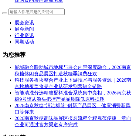
6B012T-B-5 四川都江堰青城茶叶有限公司
休闲食品展区展商名录
5F059T 山东柏记调味品有限公司
4G071T 成都市力夫食品有限公司
6B013T 宁夏红山河食品股份有限公司
5F060T 贵州湄潭茯莹食品开发有限公司
4G072T 广东加美味食品科技有限公司
6B015T,6B016T 四川省味聚特食品有限公司
5F063T 青岛德慧海洋生物科技有限公司
4G076T 河南新天豫食品有限公司
展会资讯
6B019T 四川省川陴豆瓣有限公司
5F064T 长沙彩云农副产品有限公司
4G080T 大多福食品（青岛）有限公司
展会新闻
6B020T 四川成都建华食品有限公司
5F067T,5F068T 盱眙睿阳食品有限公司
4G083T 重庆市涪陵区倍儿下饭食品有限公司
行业资讯
6B023T 吉林省开鲜谷物有限公司
5F069T 四川九苕食品有限公司
同期活动
4G084T 重庆市涪陵区洪丽食品有限责任公司
6C014T 四川远方云天食品科技有限公司
5F070T 广元市剑蜀食品有限公司
4G085C 成都雅乐鲜生物科技有限公司
6C017T 四川竹宇食品有限公司
为您推荐
5F073T 成都市富民食品有限公司
4G086C 孝感市宏龙麻糖米酒有限公司
6C018T 新疆笑厨食品有限公司
5F074T 四川神州奥特农业科技有限公司
4G089C 河南新罗曼食品配料有限公司
展城融合联动城市地标与展会内容深度融合，2026南京
6C021T 保定市冠香居食品有限公司
5F077T 福建省建豪食品有限公司
4G090C 山东百佳调味品有限公司
秋糖休闲食品展区打造秋糖季消费狂欢
6C022T 凉山亿丰油脂有限公司
5F078T 福源徐山茶业有限公司
科技服务板块整合产业上下游技术与服务资源｜2026南
4G093TA 山东百事特食品有限公司
6C024T 河北尧鑫食品有限公司
5F081T 浙江久晟油茶科技有限公司
京秋糖覆盖食品企业从研发到营销全链路
4G093TB 茌平县圣康食品有限责任公司
6C025T 永春老醋协会
5F082T,5G084T 山东星光糖业有限公司
智能清洗分选精准配料混合系统集中亮相，2026南京秋
4G101T-A 如皋市华阜食品有限公司
6C027T 黑龙江省恒源食品股份有限公司
糖9号馆从源头把控产品品质降低原料损耗
5G071T 四川省国旺食品有限公司
4G101T-B 成都财富实业有限责任公司
2026南京秋糖“清洁标签”创新产品展区｜健康消费新风
6C028T 山西美和居老醋坊有限公司
5G072T 滁州佳茂食品科技有限公司
4G101T-C 宣威市浦记火腿食品有限公司
口等你来
6C031T,6C032T 黑龙江珍选食品有限公司
5G075T 湖南阿瑞食品有限公司
2026南京秋糖调味品展区报名流程全程规范便捷，意向
4G101T-D 安顺新民食品厂
6C035T 山东玉皇粮油食品有限公司
5G076T 乐陵市腾达辣椒制品有限公司
企业可通过官方渠道有序完成
4G109T-A 好记（吉林）商业贸易有限公司
6D026T 昆明德和罐头食品有限责任公司
5G079T 江苏味冠食品有限公司
4G120C 清远市永利食品有限公司