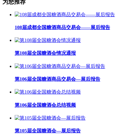
6D029T 浙江嘉善黄酒股份有限公司
为您推荐
5G080T 河北诚厚食品有限公司
4G121C 梓潼县花果山食品有限责任公司
6D030T 山河醋业有限公司
5G083T 成都市梅川子商贸有限公司
4G130C 浙江省盐业专营有限公司
6D033T-1 乐陵市会展服务中心
5G086T 河北思盼食品股份有限公司
4G157C,4G129C 江苏味门食品有限公司
6D033T-2 乐陵市鲁川辣椒调味品有限公司
5G089T 四川功夫熊猫餐饮管理有限公司
108届成都全国糖酒商品交易会——展后报告
4G158C 广州市大饭桌食品有限公司
6D033T-3 山东希望食品股份有限公司
5G090T 乐陵市祥瑞食品有限公司
4H087C 润合食品有限公司
6D033T-4 乐陵市德润健康食品有限公司
5G093T 峨眉山市中王食品厂
4H088C 成都民盛食品有限公司
6D033T-5 山东百枣纲目生物科技有限公司
5G094T 河南曙光生物科技有限公司
4H091C 丹东市龙兴食品厂
第108届全国糖酒会情况通报
6D033T-6 山东富洲食品有限公司
5G097T 成都市山妹子蜂业有限公司
4H092C 湖北古早味食品饮料有责任公司
6D033T-7 山东崔禧记食品有限公司
5G098T 北京竞裕府食品有限公司
4H095TA 香誉得食品有限公司
6D034T-1 乐陵市亨利调味食品有限公司
5H087-2C 新疆新康农业发展有限公司
4H095TB 湖北千凤香食品有限公司
6D034T-3 德州燕陵生物科技有限公司
5H088-1C 东莞市尚味食品有限公司
第106届全国糖酒商品交易会—展后报告
4H095TC 长宁县川中食品有限公司
6D034T-4 山东亿事达食品有限公司
5H088-2C 孝感市董永麻糖米酒有限公司
4H095TD 广州市真味食品有限公司
6D034T-5 乐陵市春颐坊食品有限公司
5H088-3C 江门市蓬江区弘威粮食加工厂
4H103T-A 四川坛来香食品有限公司
6D034T-6 乐陵市德亿鲜食品有限公司
5H088-3C 云南山珍堂食品有限公司
4H103T-B 宁波佳必可食品有限公司
第106届全国糖酒会总结视频
6D034T-7 乐陵市厨满香调味食品有限公司
5H091T 北海市双角兽食品有限公司
4H103T-C 江苏和佑食品科技集团有限公司
6D036T 山东金胜粮油食品有限公司
5H092T 山东食圣酿造食品有限公司
4H103T-D 荣成市东塘食品有限公司
6D038T 成都龙锅锅食品有限公司
5H095T 秦皇岛海洋食品有限公司
4H111T 金极河北调味食品有限公司
6D041T,6D042T 安琪酵母股份有限公司
第105届全国糖酒会—展后报告
5H096T-1 早康枸杞股份有限公司
4H122C 绵阳市邦太食品科技有限责任公司