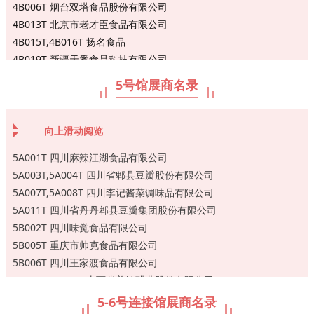
3-4B013T-1 海南盐福记科技有限公司
4B006T 烟台双塔食品股份有限公司
3-4B013T-3 四川巴蜀味道食品有限公司
4B013T 北京市老才臣食品有限公司
3-4B013T-4,3-4B013T-5 南京金禾益康生物科技有限公司
4B015T,4B016T 扬名食品
3-4B014T-2 天津市津南区宏云食品有限公司
4B019T 新疆天番食品科技有限公司
3-4B014T-3 绍兴朱正记食品有限公司
4B020T 山东华畅食品股份有限公司
5号馆展商名录
3-4B014T-4 四川鑫诺瑞祥食品科技有限公司
4C014T 象国供应链江苏有限公司
3-4B014T-5 山东皇井坊食品有限公司
4C017T,4C014T 大同市雁同府黄酒有限责任公司
3-4C011T-A,3-4C011T-B 丽水中圣环保科技有限公司
4C021T,4C022T 优食谷食品有限公司
向上滑动阅览
3-4C012T-B 成都杨妈妈餐饮管理有限公司
4C025TA 巴食川珍农业发展（彝良）有限公司
5A001T 四川麻辣江湖食品有限公司
3-4C012T-C 山东省万兴食品有限公司
4C025TB 湖南城头山丝念食品股份有限公司
5A003T,5A004T 四川省郫县豆瓣股份有限公司
3-4C012T-D 四川汉源县昊月食品有限责任公司
4C027T 遂宁思瑞食品有限公司成都分公司
5A007T,5A008T 四川李记酱菜调味品有限公司
3-4C015T-1 安丘康域食品有限公司
4C028T 吉林省德伟米业有限公司
5A011T 四川省丹丹郫县豆瓣集团股份有限公司
3-4C015T-2 遵义力强农业科技发展有限公司
4C031T 四川老坛子食品有限公司
5B002T 四川味觉食品有限公司
3-4C015T-3 大庆市祥豆食品有限责任公司
4C032T 江苏特味浓食品股份有限公司
5B005T 重庆市帅克食品有限公司
3-4C015T-4 大庆市浩宇食品有限公司
4C035T 宁夏唐造风物食品有限公司
5B006T 四川王家渡食品有限公司
3-4C015T-5 惠年食品有限公司
4D026T 重庆市渡口记食品有限公司
5B009T,5B010T 山西省美锦醋业股份有限公司
3-4C016T-1 黑龙江安稻农业发展股份有限公司
4D029T 北京元鲜记食品科技有限公司
5B012T 成都荣丰文化艺术发展有限责任公司
5-6号连接馆展商名录
3-4C016T-3 三原全利香食品有限公司
4D030T 上海好省近实业有限公司