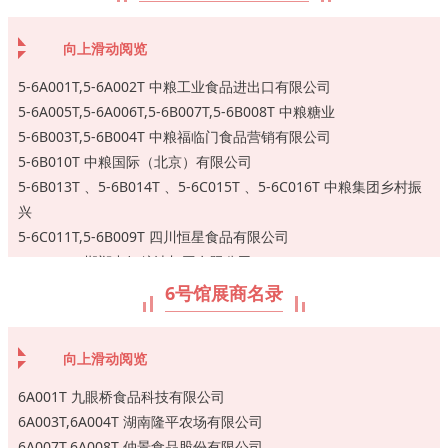
5B013T,5C014T 重庆佳仙食品有限公司
3-4C016T-4 山东乾赫调味食品有限公司
4D033T,4D034T 重庆猫头鹰科技有限公司
5B015T,5B016T 东湖老陈醋（山西）有限公司
3-4C016T-5 河北农辛食品股份有限公司
4D036T 重庆秋霞食品餐饮有限公司
向上滑动阅览
5B019T,5B020T 宁夏草原阿妈食品有限公司
4D037T 合肥市金乡味工贸有限责任公司
5B023T 秦皇岛市福寿食品有限公司
4D038T 沈阳添味食品有限公司
5-6A001T,5-6A002T 中粮工业食品进出口有限公司
5C017T 四川菜花香食品有限公司
4D041T 贵阳市菜篮子集团有限公司
5-6A005T,5-6A006T,5-6B007T,5-6B008T 中粮糖业
5C018T 吉林市老爷岭农业发展有限公司
4D042T 江苏苏盐井神股份有限公司
5-6B003T,5-6B004T 中粮福临门食品营销有限公司
5C021T,5C022T 四川金宫川派味业有限公司
4D045T 四川清香园调味品股份有限公司
5-6B010T 中粮国际（北京）有限公司
5C024T 湖南省长康实业有限责任公司
4D046T 福建永春侨新酿造有限责任公司
5-6B013T 、5-6B014T 、5-6C015T 、5-6C016T 中粮集团乡村振
5C025T 四川厨丰食品有限公司
4D049T,4D050T,16B010T 聚慧食品科技（重庆）有限公司
兴
5C027T 重庆互润食品开发有限公司
4E040T 安徽华安食品有限公司
5-6C011T,5-6B009T 四川恒星食品有限公司
5C032T,5C031T 山西清泉醋业有限公司
4E043T 山东绿意食品有限公司
5-6C012T 邯郸中好粮油加工有限公司
5C035T 重庆自家厨房食品有限公司
4E044T 彭山食品厂
6号馆展商名录
5D026T 晋江鲜之惠食品有限公司
4E047T 苏州极味邦食品有限公司
5D029T,5D030T 鸡泽县湘君府味业有限责任公司
4E048T 陕西宏达香料科技有限公司
5D033T,5D034T 重庆三不加食品有限公司
向上滑动阅览
4E051T 江苏洪宁食品有限公司
5D036T 广汉市迈德乐食品有限公司
4E052T 四川新雅轩食品有限公司
6A001T 九眼桥食品科技有限公司
5D037T,5D038T 山东乐畅调味品有限公司
4E053T 黑龙江鲁天商贸有限公司
6A003T,6A004T 湖南隆平农场有限公司
5D041T,5D042T 重庆德佳肉类科技发展有限公司
4E054T 临沂奇伟罐头食品有限公司
6A007T,6A008T 仲景食品股份有限公司