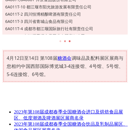
5D045T 山东鑫诺食品科技有限公司
4E057T,4E058T 四川川娃子食品有限公司
6A011T-10 都江堰市阳光旅游发展有限责任公司
5D046T 天津市利民调料有限公司
4E061T 四川粮之髓食品有限公司
6A011T-2 四川恒博精酿啤酒有限责任公司
5D049T,5D050T 天津麦味宝生物科技有限公司
4E062T 青岛大厨四宝餐料有限公司
6A011T-3 四川省青城山食品有限公司
5E039T 吉林省鸿盛调味食品有限公司
4E065T 四川道泉老坛酸菜股份有限公司
6A011T-4 成都市都江堰国际旅行社有限责任公司
5E040T 上海冠生园天厨调味品有限公司
4E066T 成都九品红食品有限公司
6A011T-5 都江堰天旺食品工业有限责任公司
5E044T,5E043T 重庆好点食品有限公司
4F055T 成都鑫鸿望食品有限公司
6A011T-6 农夫山泉股份有限公司
5E047T 辽宁奉天秀华食品有限公司
4F056T 福建快味食品有限公司
6A011T-7 四川都江堰灌城联和茶业有限公司
5E048T 新疆隆平红安生物科技有限责任公司
4F059T 青岛市市南区博洋干海产品商店
4月12日至14日 第108届
糖酒会
调味品及配料展区展商与
6A011T-8 四川巴风蜀味食品有限公司
5E051T 保定槐茂食品科技有限公司
4F060T 百川生物科技股份有限公司
6A011T-9 都江堰华泰伟业食品有限责任公司
您相约中国西部国际博览城3-4连接馆、4号馆、5号馆、
5E052T 吉林省向宇农副产品有限公司
4F063T,4F064T 天津市天立独流老醋股份有限公司
6B002T 四川麻辣空间食品有限公司
5E053T 深圳市蓝冠香精香料有限公司
5-6连接馆、6号馆。
4F067T 武汉厨之道食品有限公司
6B006T 甘肃通渭飞天食品有限公司
5E054T 山东意康兄弟食品有限公司
4F069T 重庆俊博食品有限公司
6B009T 天麦然面业
5E057T 河北天顺酱业有限公司
4F070T 山东众星食品科技有限公司
6B010T 新疆番时番食品有限公司
5E058T 朴妈妈（青岛）食品有限公司
4F073T,4G075T 新乡良润全谷物食品有限公司
6B012T-A 四川永丰和农业科技股份有限公司
5E061T 兴文县金鹅粉业有限责任公司
4F074T 四川省川海晨洋食品有限责任公司
6B012T-B-1 成都尚佳食品有限公司
5E062T 四川家和原味香料有限公司
2023年第108届成都春季全国糖酒会进口及烘焙食品展
4F077T,4F078T 山东一品农产集团有限公司
6B012T-B-2 恒一食品（成都）有限公司
5E065T,5E066T 四川友联味业食品有限公司
区、低度潮酒及啤酒展区展商名录
4F081T 广东美味源香料股份有限公司
6B012T-B-3 元气森林（四川饮料有限公司）
2023年第108届成都春季全国糖酒会饮品及乳制品展区、
5F055T,5F056T 深圳和鲜食品科技有限公司
4F082T 重庆市鱼泉榨菜（集团）有限公司