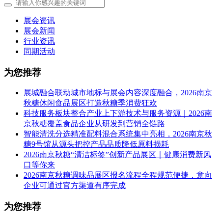
展会资讯
展会新闻
行业资讯
同期活动
为您推荐
展城融合联动城市地标与展会内容深度融合，2026南京
秋糖休闲食品展区打造秋糖季消费狂欢
科技服务板块整合产业上下游技术与服务资源｜2026南
京秋糖覆盖食品企业从研发到营销全链路
智能清洗分选精准配料混合系统集中亮相，2026南京秋
糖9号馆从源头把控产品品质降低原料损耗
2026南京秋糖“清洁标签”创新产品展区｜健康消费新风
口等你来
2026南京秋糖调味品展区报名流程全程规范便捷，意向
企业可通过官方渠道有序完成
为您推荐