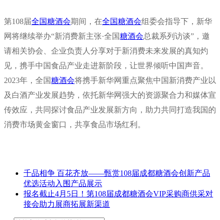
第108届
全国糖酒会
期间，在
全国糖酒会
组委会指导下，新华
网将继续举办“新消费新主张·全国
糖酒会
总裁系列访谈”，邀
请相关协会、企业负责人分享对于新消费未来发展的真知灼
见，携手中国食品产业走进新阶段，让世界倾听中国声音。
2023年，全国
糖酒会
将携手新华网重点聚焦中国新消费产业以
及白酒产业发展趋势，依托新华网强大的资源聚合力和媒体宣
传效应，共同探讨食品产业发展新方向，助力共同打造我国的
消费市场黄金窗口，共享食品市场红利。
千品相争 百花齐放——甄赏108届成都糖酒会创新产品
优选活动入围产品展示
报名截止4月5日！第108届成都糖酒会VIP采购商供采对
接会助力展商拓展新渠道