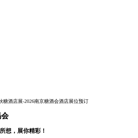
易会
你所想，展你精彩！