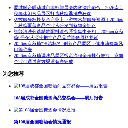
展城融合联动城市地标与展会内容深度融合，2026南京
秋糖休闲食品展区打造秋糖季消费狂欢
科技服务板块整合产业上下游技术与服务资源｜2026南
京秋糖覆盖食品企业从研发到营销全链路
智能清洗分选精准配料混合系统集中亮相，2026南京秋
糖9号馆从源头把控产品品质降低原料损耗
2026南京秋糖“清洁标签”创新产品展区｜健康消费新风
口等你来
2026南京秋糖调味品展区报名流程全程规范便捷，意向
企业可通过官方渠道有序完成
为您推荐
108届成都全国糖酒商品交易会——展后报告
第108届全国糖酒会情况通报