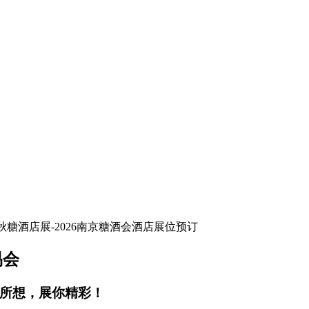
易会
你所想，展你精彩！