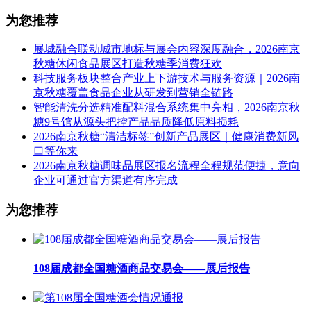
为您推荐
展城融合联动城市地标与展会内容深度融合，2026南京
秋糖休闲食品展区打造秋糖季消费狂欢
科技服务板块整合产业上下游技术与服务资源｜2026南
京秋糖覆盖食品企业从研发到营销全链路
智能清洗分选精准配料混合系统集中亮相，2026南京秋
糖9号馆从源头把控产品品质降低原料损耗
2026南京秋糖“清洁标签”创新产品展区｜健康消费新风
口等你来
2026南京秋糖调味品展区报名流程全程规范便捷，意向
企业可通过官方渠道有序完成
为您推荐
108届成都全国糖酒商品交易会——展后报告