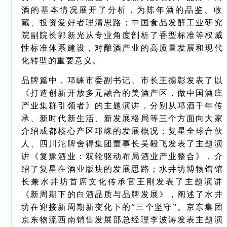
酒的基本情况展开了分析，为陈年酒的品鉴、收
藏、投资爱好者理清思路；中国食品发酵工业研究
院副院长郭新光从专业角度剖析了香型标准等权威
性标准体系建设，对酿酒产业的高质量发展和现代
化转型的重要意义。
品牌篇中，邛崃市委副书记、市长王德彰发表了以
《打造创新开放多元融合的美酒产区，做中国酒庄
产业集群引领者》的主题演讲，分别从邛酒千年传
承、新时代新生活、新发展格局等三个方面向大家
介绍成都核心产区邛崃的发展概况；复星全球合伙
人、四川沱牌舍得集团董事长吴毅飞发表了主题演
讲《复豫酒业：双轮驱动布局酒业产业整合》，介
绍了复星在酒业版块的发展思路；水井坊博物馆馆
长兼水井坊首席文化传承官王刚发表了主题演讲
《新周期下的白酒品质与品牌发展》，阐述了水井
坊在迎接新周期新变化下的“三个坚守”。京东集团
京东物流西南销售发展部总经理李波涛发表主题演