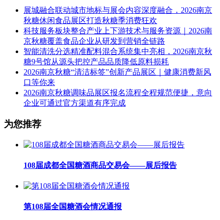
展城融合联动城市地标与展会内容深度融合，2026南京
秋糖休闲食品展区打造秋糖季消费狂欢
科技服务板块整合产业上下游技术与服务资源｜2026南
京秋糖覆盖食品企业从研发到营销全链路
智能清洗分选精准配料混合系统集中亮相，2026南京秋
糖9号馆从源头把控产品品质降低原料损耗
2026南京秋糖“清洁标签”创新产品展区｜健康消费新风
口等你来
2026南京秋糖调味品展区报名流程全程规范便捷，意向
企业可通过官方渠道有序完成
为您推荐
108届成都全国糖酒商品交易会——展后报告
第108届全国糖酒会情况通报