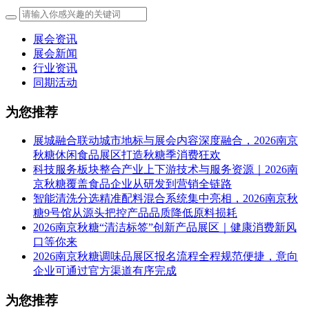
展会资讯
展会新闻
行业资讯
同期活动
为您推荐
展城融合联动城市地标与展会内容深度融合，2026南京
秋糖休闲食品展区打造秋糖季消费狂欢
科技服务板块整合产业上下游技术与服务资源｜2026南
京秋糖覆盖食品企业从研发到营销全链路
智能清洗分选精准配料混合系统集中亮相，2026南京秋
糖9号馆从源头把控产品品质降低原料损耗
2026南京秋糖“清洁标签”创新产品展区｜健康消费新风
口等你来
2026南京秋糖调味品展区报名流程全程规范便捷，意向
企业可通过官方渠道有序完成
为您推荐