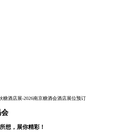
易会
你所想，展你精彩！