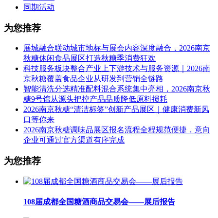
同期活动
为您推荐
展城融合联动城市地标与展会内容深度融合，2026南京
秋糖休闲食品展区打造秋糖季消费狂欢
科技服务板块整合产业上下游技术与服务资源｜2026南
京秋糖覆盖食品企业从研发到营销全链路
智能清洗分选精准配料混合系统集中亮相，2026南京秋
糖9号馆从源头把控产品品质降低原料损耗
2026南京秋糖“清洁标签”创新产品展区｜健康消费新风
口等你来
2026南京秋糖调味品展区报名流程全程规范便捷，意向
企业可通过官方渠道有序完成
为您推荐
108届成都全国糖酒商品交易会——展后报告