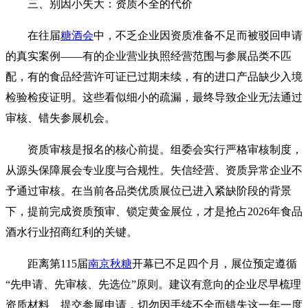
三、别因小失大：资质不全的代价
在往届
糖酒会
中，不乏企业因资质准备不足而被驳回申请
的真实案例——有的企业营业执照经营范围与参展品类不匹
配，有的食品经营许可证已过期未续，有的进口产品缺少入境
检验检疫证明。这些看似细小的疏漏，最终导致企业无法通过
审核、错失参展机会。
资质审核是报名的核心前提。组委会实行严格审核制度，
从源头保障展会专业度与合规性。失信经营、资质异常企业不
予通过审核。在当前各品类优质展位已进入紧缺阶段的背景
下，提前完成资质预审、锁定黄金展位，才是抢占2026年食品
酒水行业招商红利的关键。
距离第115届
南京秋糖
开幕已不足四个月，展位预定遵循
“先申请、先审核、先选位”原则。建议有意向的企业尽早梳理
资质材料、提交参展申请，切勿因手续不全而错失这一年一度