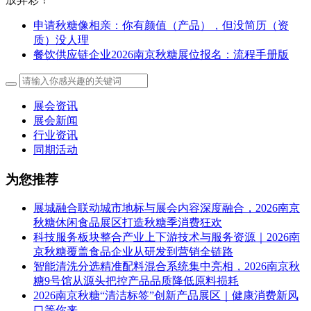
申请秋糖像相亲：你有颜值（产品），但没简历（资
质）没人理
餐饮供应链企业2026南京秋糖展位报名：流程手册版
展会资讯
展会新闻
行业资讯
同期活动
为您推荐
展城融合联动城市地标与展会内容深度融合，2026南京
秋糖休闲食品展区打造秋糖季消费狂欢
科技服务板块整合产业上下游技术与服务资源｜2026南
京秋糖覆盖食品企业从研发到营销全链路
智能清洗分选精准配料混合系统集中亮相，2026南京秋
糖9号馆从源头把控产品品质降低原料损耗
2026南京秋糖“清洁标签”创新产品展区｜健康消费新风
口等你来