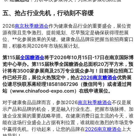
五、抢占行业先机，行动刻不容缓
2026
南京秋季糖酒会
作为健康食品行业的重要盛会，展位资
源有限且竞争激烈。提前规划、尽早预定是确保获得理想展
位、**化参展效果的关键。健康食品品牌应把握当前招商窗口
期，积极布局2026年市场拓展计划。
第115届
全国糖酒会
将于2026年10月15日-17日在南京国际博
览中心举办。第115届
秋季全国糖酒会
总面积20万平方米，预
计将有3500家参展商及25万专业观众参与！目前展位招商工
作已经开启，展位火热预定中，抢占
2026南京糖酒会
优势展
位请尽快联系蒋经理18581867296（微信同号）或者通过网
站（
www.chinafood-expo.com）在线申请展位。
对于健康食品品牌而言，参加2026
南京秋季糖酒会
不仅是展
示产品和品牌的机会，更是融入行业生态、把握市场脉搏、加
速企业发展的重要战略举措。在健康消费日益主流的今天，谁
能在这场行业盛会上占据有利位置，谁就能在激烈的市场竞争
中赢得先机。行动起来，让您的品牌在
2026南京糖酒会
上大
放异彩！