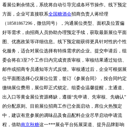
看展位剩余情况，系统将自动引导完成各环节操作。线下预定
方面，企业可直接联系
全国糖酒会
招商负责人蒋经理
（18581867296，微信同号），沟通展位类型、面积及位置偏
好等需求，由招商人员协助办理预定手续，获取最新展位平面
图、优惠政策等详细信息。线下预定能获得更具针对性的个性
化服务，适合对展位选择有特殊需求的企业。提交申请后，组
委会将在3至7个工作日内完成资质审核，审核结果通过短信、
邮件或招商专员通知等方式反馈。审核通过后，企业可根据展
位平面图选择心仪展位位置，签订《参展合同》，按合同约定
缴纳展位费用，展位即正式锁定。组委会温馨提醒，主通道、
出入口等黄金展位资源稀缺，遵循“先申请、先审核、先确认”
的分配原则。目前展位招商工作已全面启动，席位火热预定
中，建议有意参展的调味品及食品配料企业尽早启动申请流
程，借助
南京秋糖
这一***展会平台拓展渠道、提升品牌影响