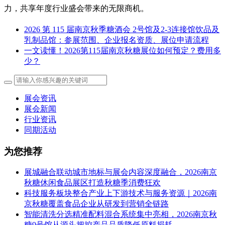
力，共享年度行业盛会带来的无限商机。
2026 第 115 届南京秋季糖酒会 2号馆及2-3连接馆饮品及
乳制品馆：参展范围、企业报名资质、展位申请流程
一文读懂！2026第115届南京秋糖展位如何预定？费用多
少？
展会资讯
展会新闻
行业资讯
同期活动
为您推荐
展城融合联动城市地标与展会内容深度融合，2026南京
秋糖休闲食品展区打造秋糖季消费狂欢
科技服务板块整合产业上下游技术与服务资源｜2026南
京秋糖覆盖食品企业从研发到营销全链路
智能清洗分选精准配料混合系统集中亮相，2026南京秋
糖9号馆从源头把控产品品质降低原料损耗