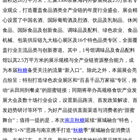
面积达20万平方米，汇聚3500余家海内外参展商及25万余名专
业观众，打造覆盖食品酒类全产业链的年度行业盛会。展会精
心设置了中国名酒、国际葡萄酒及烈酒、饮品及乳制品、休闲
食品、国际食品及创新食品、调味品及配料、绿色农业、食品
机械、包装供应链九大核心展区及16个特色品类专区，全面覆
盖行业主流品类与创新赛道。其中，1号馆调味品及食品配料
馆以其2.5万平方米的展示规模与全产业链资源整合能力，成
为本届
秋糖
备受关注的流量“新入口”。除此之外，本届展会亮
点纷呈：特别打造绿色农业展区和“百县千品万家福”专区，推
动“从田间到餐桌”的甜蜜链接；同期将举办高规格食饮产业发
展大会及数十场行业会议，设置新品路演、首发政策解读、首
发趋势研讨等环节，为好产品提供直面渠道与消费者的“甜蜜
舞台”；值得一提的是，本次
南京秋糖
延续“展城融合”特色，
围绕“1+N”思路与南京携手打造“
秋糖
季”展城融合促消费活