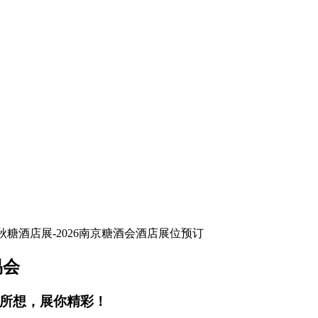
易会
你所想，展你精彩！