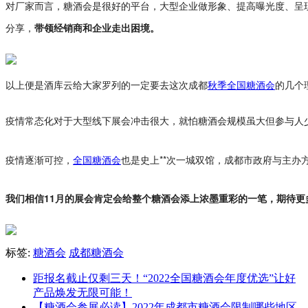
对厂家而言，糖酒会是很好的平台，大型企业做形象、提高曝光度、呈
分享，
带领经销商和企业走出困境。
以上便是酒库云给大家罗列的一定要去这次成都
秋季全国糖酒会
的几个
疫情常态化对于大型线下展会冲击很大，就怕糖酒会规模虽大但参与人
疫情逐渐可控，
全国糖酒会
也是史上**次一城双馆，成都市政府与主
我们相信11月的展会肯定会给整个糖酒会添上浓墨重彩的一笔，期待更
标签:
糖酒会
成都糖酒会
距报名截止仅剩三天！“2022全国糖酒会年度优选”让好
产品焕发无限可能！
【糖酒会参展必读】2022年成都市糖酒会限制哪些地区