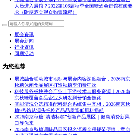
人员进入展馆？2022第106届秋季全国糖酒会进馆核酸要
求（附糖酒会观众购票流程）
展会资讯
展会新闻
行业资讯
同期活动
为您推荐
展城融合联动城市地标与展会内容深度融合，2026南京
秋糖休闲食品展区打造秋糖季消费狂欢
科技服务板块整合产业上下游技术与服务资源｜2026南
京秋糖覆盖食品企业从研发到营销全链路
智能清洗分选精准配料混合系统集中亮相，2026南京秋
糖9号馆从源头把控产品品质降低原料损耗
2026南京秋糖“清洁标签”创新产品展区｜健康消费新风
口等你来
2026南京秋糖调味品展区报名流程全程规范便捷，意向