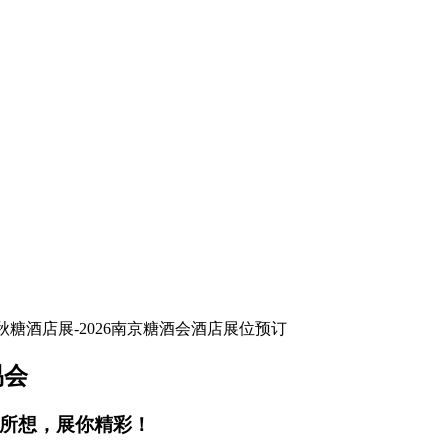
易会
你所想，展你精彩！