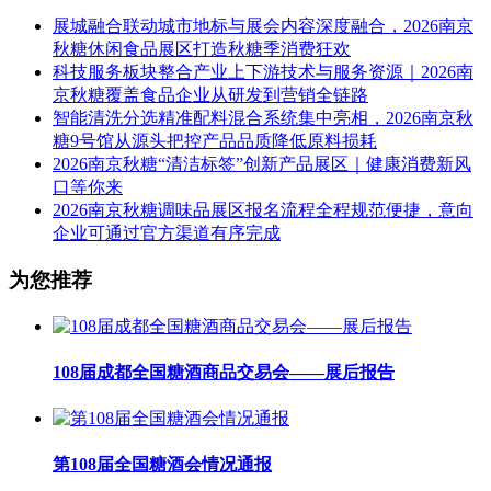
展城融合联动城市地标与展会内容深度融合，2026南京
秋糖休闲食品展区打造秋糖季消费狂欢
科技服务板块整合产业上下游技术与服务资源｜2026南
京秋糖覆盖食品企业从研发到营销全链路
智能清洗分选精准配料混合系统集中亮相，2026南京秋
糖9号馆从源头把控产品品质降低原料损耗
2026南京秋糖“清洁标签”创新产品展区｜健康消费新风
口等你来
2026南京秋糖调味品展区报名流程全程规范便捷，意向
企业可通过官方渠道有序完成
为您推荐
108届成都全国糖酒商品交易会——展后报告
第108届全国糖酒会情况通报