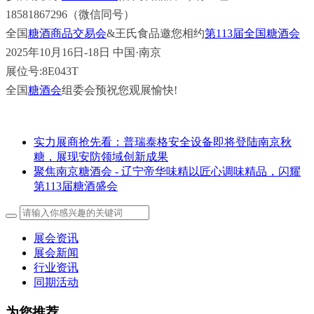
18581867296（微信同号）
全国
糖酒商品交易会
&王氏食品邀您相约
第113届全国糖酒会
2025年10月16日-18日 中国·南京
展位号:8E043T
全国
糖酒会
组委会预祝您观展愉快!
实力展商抢先看：普瑞泰格安全设备即将登陆南京秋
糖，展现安防领域创新成果
聚焦南京糖酒会 - 辽宁帝华味精以匠心调味精品，闪耀
第113届糖酒盛会
展会资讯
展会新闻
行业资讯
同期活动
为您推荐