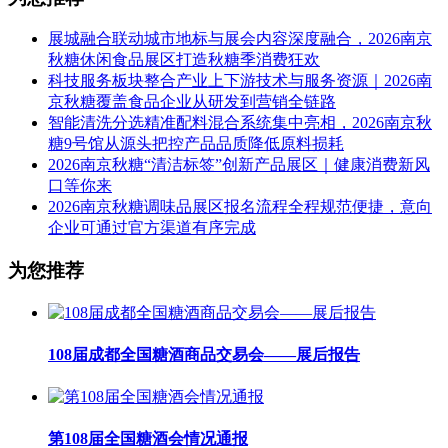
展城融合联动城市地标与展会内容深度融合，2026南京
秋糖休闲食品展区打造秋糖季消费狂欢
科技服务板块整合产业上下游技术与服务资源｜2026南
京秋糖覆盖食品企业从研发到营销全链路
智能清洗分选精准配料混合系统集中亮相，2026南京秋
糖9号馆从源头把控产品品质降低原料损耗
2026南京秋糖“清洁标签”创新产品展区｜健康消费新风
口等你来
2026南京秋糖调味品展区报名流程全程规范便捷，意向
企业可通过官方渠道有序完成
为您推荐
108届成都全国糖酒商品交易会——展后报告
第108届全国糖酒会情况通报