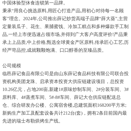
中国体验型休食连锁第一品牌。
秉承“用良心挑选原料,用匠心打造产品,用初心对待每一名顾
客”理念。2024年,公司推出薛记炒货高端子品牌“薛大葵”,主营
定量装瓜子、花生、果脯蜜饯、冷加工糕点和多种爆款手工制
品,一经上市便迅速占领市场,并得到广大客户高度评价!产品秉
承上上品质,中上价格,甄选全球黄金产区原料,传承匠心工艺,历
经严苛品控,成就颗颗饱满、口口醇香的至臻品质。
公司规模
临邑薛记食品有限公司是由山东薛记食品科技有限公司联合投
资机构美团龙珠、启承资本投资大供应链建设项目，总投资
10.26亿元，占地200亩,新建1#原味炒制车间、2#分装车间、3#
原料库、4#蒸煮车间、5#-8#车间、薛记大仓供应链配送总
仓、综合研发办公楼、公寓宿舍楼,总建筑面积168200平方米;
新购生产加工及配套设备共计212台(套)，拥有2条目前国内最
先进的瑞士布勒烘烤生产线。