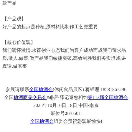
款产品
【产品观】
好产品的起点是种植,原材料比制作工艺更重要
【核心价值观】
我们满怀激情,永葆创业心态我们为客户成功而战我们苛求品
质,做人,做事,做产品我们敏捷突破,高效制胜我们务实坦诚,讲
真话,做实事
参展请联系
全国糖酒会
(休闲食品展区) 蒋经理 18581867296
全国
糖酒商品交易会
&临邑薛记邀您相约
第113届全国糖酒会
2025年10月16日-18日 中国·南京
展位号:8E050T
全国糖酒会
组委会预祝您观展愉快!