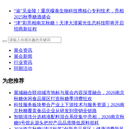
“渝”见金陵！重庆檬泰生物科技携核心专利技术，亮相
2025秋季糖酒盛会
“津”彩亮相南京秋糖！天津大漠紫光生态科技即将开启
招商新征程
展会资讯
展会新闻
行业资讯
同期活动
为您推荐
展城融合联动城市地标与展会内容深度融合，2026南京
秋糖休闲食品展区打造秋糖季消费狂欢
科技服务板块整合产业上下游技术与服务资源｜2026南
京秋糖覆盖食品企业从研发到营销全链路
智能清洗分选精准配料混合系统集中亮相，2026南京秋
糖9号馆从源头把控产品品质降低原料损耗
2026南京秋糖“清洁标签”创新产品展区｜健康消费新风