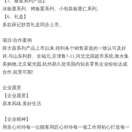
【5、板栗系列产品】
冰板栗系列、烤板栗系列、小包装板栗仁系列。
【6、礼盒】
多款薛记炒货礼盒同步上市。
项目/合作案例
薛大葵系列产品上市以来,得到各个销售渠道的一致认可及好
评,与山东利群、全福元,京津鲁7-11,河北北国超市系统,衡水集
美购物,北京紫光园,杭州易久批等国内知名零售企业纷纷达成
合作,前景可期!
企业愿景
【企业愿景】
原本风味,美好生活
【企业精神】
用良心对待每一位顾客用匠心对待每一项工作用初心打造每一