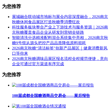
为您推荐
展城融合联动城市地标与展会内容深度融合，2026南京
秋糖休闲食品展区打造秋糖季消费狂欢
科技服务板块整合产业上下游技术与服务资源｜2026南
京秋糖覆盖食品企业从研发到营销全链路
智能清洗分选精准配料混合系统集中亮相，2026南京秋
糖9号馆从源头把控产品品质降低原料损耗
2026南京秋糖“清洁标签”创新产品展区｜健康消费新风
口等你来
2026南京秋糖调味品展区报名流程全程规范便捷，意向
企业可通过官方渠道有序完成
为您推荐
108届成都全国糖酒商品交易会——展后报告