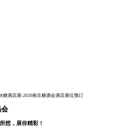
易会
你所想，展你精彩！